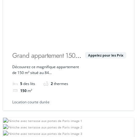
Grand appartement 150
Appelez pour les Prix
m² avec terrasse aux
Découvrez ce magnifique appartement
de 150 m² situé au 84...
portes de Paris
5
des lits
2
thermes
150
m²
Location courte durée